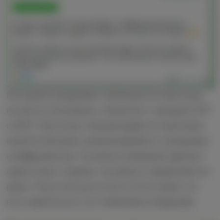
На канале ежедневно публикуются прогнозы
на матчи популярных теннисных турниров ATP
и WTA. Прогнозы сопровождаются краткими
аналитическими комментариями и указанием
коэффициентов. Основное внимание уделено
одиночным ставкам, экспрессы предлагаются
реже. Пока платные услуги отсутствуют, но
есть вероятность их появления в будущем.