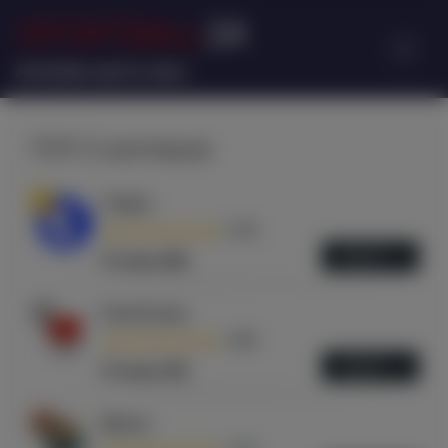
SPORTBALL
24
Armenian sports news
ТОП-3 капперов
1
Trekor
4.94
ОБЗОР
Отзывы (86)
2
FormCrave
4.86
ОБЗОР
Отзывы (30)
3
Murev