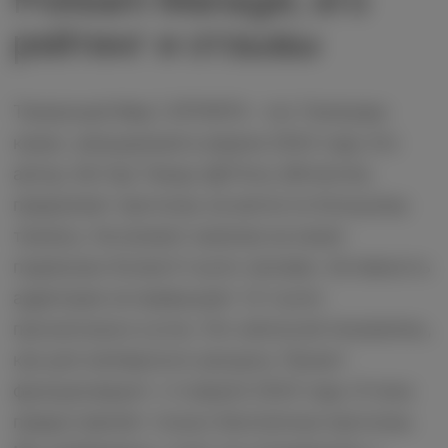
Preteam Manager, его
рейтинг и отзывы
Теннисный Мир | ATP/WTA – это Телеграм-
канал, запущенный в апреле 2024 года. Его
автор, беттер Тимур (@Timur_Mirtennis),
предлагает прогнозы на матчи по большому
теннису. На момент анализа на канал
подписано более 6 тысяч человек. Активность
аудитории не превышает 1,5 тысяч
просмотров в сутки. Это неплохой показатель,
как для капперского ресурса. Проект
функционирует с 4 апреля 2024 года. И пока
предоставляет только бесплатные прогнозы.