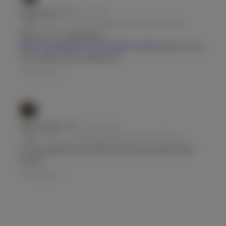
Зуказанов
2 дня назад
Им
Ответ на:
Последнее время на кого не наткнусь …
Мне вот этот понравился
Em
https://sportball24.com/en/trekor-otzyv/
нашел у них в
топе, прикольные ставки дает
Ответить
Ghazaryann
12 часов назад
Им
Ответ на:
Последнее время на кого не наткнусь …
По проходимости не скажу, бесплатные вроде норм
Em
играют
Ответить