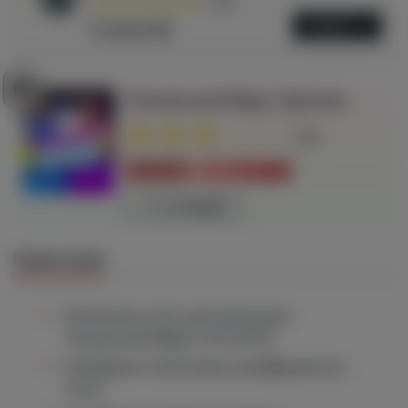
4.76
ОБЗОР
Отзывы (43)
63
Теннисный Мир | Atp/wta
2.5
Мошенник
Не входит в ТОП
3 ОТЗЫВОВ
Навигация
Описание услуг для игроков в
Теннисном Мире | ATP/WTA
Проверка статистики, коэффициенты,
отчет