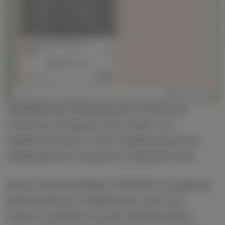
Продвижение букмекерских контор или
сторонних капперов отсутствует, что
свидетельствует о чисто информационной
направленности канала на текущем этапе.
Канал Теннисный Мир | ATP/WTA не содержит
дополнительных материалов, таких как
новости, разборы игр или аналитические