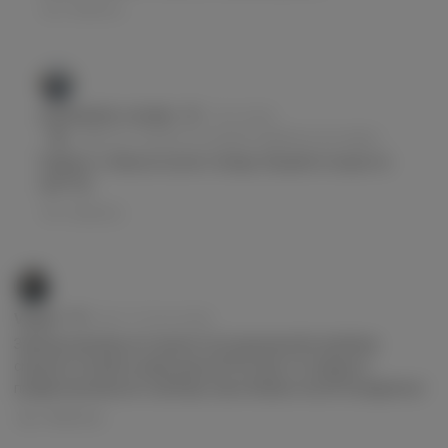
Ответить
mahmadov rustam
3 часа назад
Им
Ответ на:
Сколько не покупал подписок, все херня. …
Главное, чтобы из-за него теперь Лысый по пошел по
Em
пиз**)))
Ответить
Vage7
3 дня, 12 часов назад
Им
Записки каппера это проект в котором вы без проблем
сможете потерять ваши деньги!! Потому что никакого
Em
профессионального каппера там и близко нету!!! Не видитесь!
Ответить