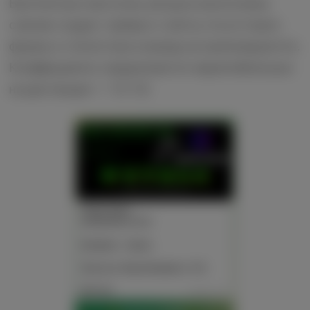
Бесплатные прогнозы ресурса выполнены
совсем скудно: превью к матчу отсутствует,
форма и статистика команд не анализируются.
Коэффициенты предлагаются нерентабельные
на дистанции — 1.5-1.6.