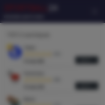
SPORTBALL
24
Armenian sports news
ТОП-3 капперов
1
Trekor
4.94
ОБЗОР
Отзывы (86)
2
FormCrave
4.86
ОБЗОР
Отзывы (30)
3
Murev