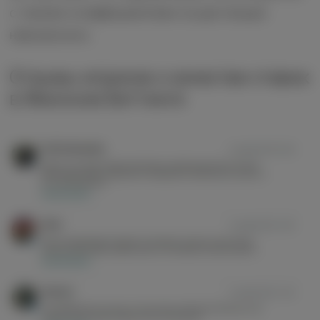
с такими коэффициентами на дистанции
невозможно.
Отзывы игроков о качестве ставок
в Женском Беттинге