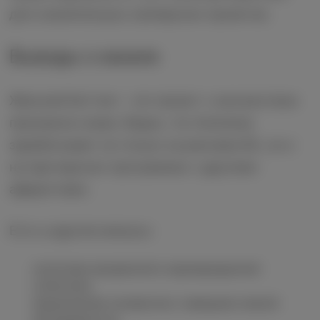
для сомнительных капперских проектов.
Выводы о канале
Женский Беттинг – это проект с множеством
признаков скама. Видно, что Ангелина
зарабатывает не только на рекламе БК, но и
на партнерских программах с другими
аферистами.
Есть и другие минусы:
отсутствие прозрачной и подтвержденной
статистики;
предложение экспрессов с заведомо низкой