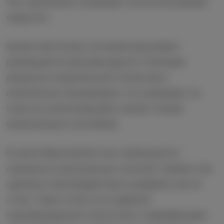
Этот дисбаланс указывает на использование
накрутки.
Кроме прогнозов, на канале регулярно
размещается реклама других Телеграм-
ресурсов сомнительного качества и
нелегальных букмекеров, что указывает на
попытку монетизировать проект всеми
возможными способами.
В ленте Женский Беттинг публикуются
скриншоты выигрышных купонов. Однако они
сделаны в фоторедакторе и доверять им не
стоит. Сами отчеты не содержат
подтвержденной статистики, а верификации