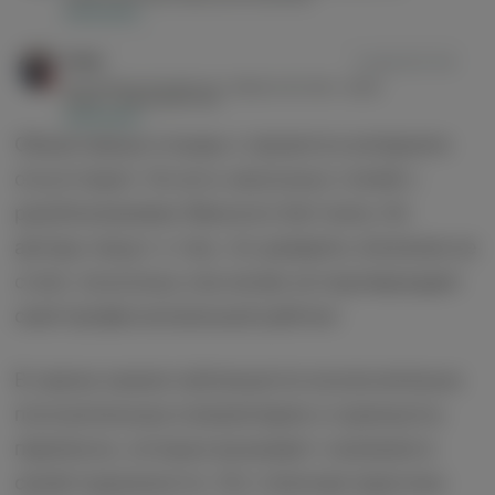
Объективные отзывы о проекте в интернете
отсутствуют. Но есть несколько статей с
разоблачениями Женского Беттинга. Их
авторы пишут о том, что доверять Ангелине не
стоит, поскольку она ничем не подтверждает
свой профессиональный рейтинг.
В самом канале публикуются исключительно
положительные комментарии и скриншоты
переписок, которые вызывают сомнения в
своей подлинности. Это типичная практика