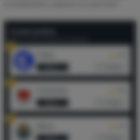
на независимых сервисах не существует.
ЛУЧШИЕ КАППЕРЫ
Рейтинг основан на оценках пользователей
1
Trekor
4.94
Обзор
Отзывы
2
FormCrave
4.86
Обзор
Отзывы
3
Murev
4.76
Обзор
Отзывы