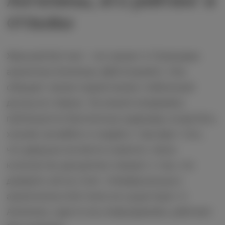
Ангелины, его рейтинг и
отзывы
Женский Беттинг – это проект в Телеграме
аналитика Ангелины (@foxtopadm). Она
обещает своим подписчикам стабильный
доход на ставках. На канале ежедневно
публикуются бесплатные ординары на футбол,
хоккей, волейбол и гандбол. Сам факт того,
что девушка пытается охватить такое
количество дисциплин говорит о том, что
доверять ей не стоит. «Универсальных»
аналитиков в беттинге не существует. А
Ангелина, судя по ее утверждениям, работает