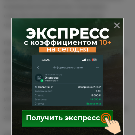
коммерческой аналитики спортивных
событий наполнен преимущественно
честными проектами.
ЭКСПРЕСС
с коэффициентом
10+
Подобные спортивные эксперты не
на сегодня
фальсифицируют статистику ставок, открыто
публикуя все проигрышные и выигрышные
пари, предупреждают о рисках потери денег.
Для надежных капперов характерна
постоянная связь с клиентами, раздача
рабочих советов по ставкам, стратегиям,
управлению имеющимся депозитам и другим
Получить экспресс
аспектам игры в БК.
Однако использование баскетбольных или