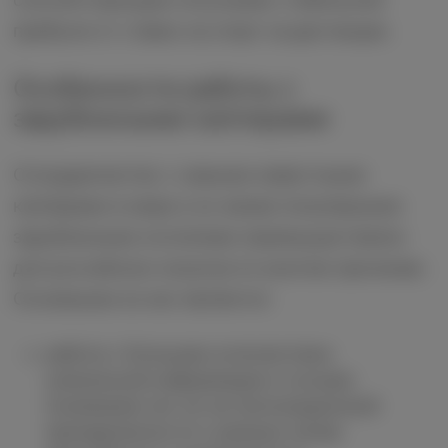
прибыли от ставок на спорт на дистанции.
Особенности работы с
зарубежными капперами
Сотрудничество с самыми известными
капперами в мире и их менее популярными
зарубежными коллегами преимущественно
для российских игроков по многим причинам.
Основными из них являются:
работа с большим количеством
уникальной информации и лучшее
понимание лиг из-за геолокационной
принадлежности к разным лигам