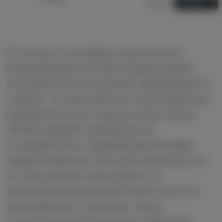
ОБЗОР
3
В отличие от российских прогнозистов,
международные эксперты предоставляют
пользователям более ценную информацию по
ставкам, что объясняется их геолокационной
принадлежностью к разным лигам. Кроме
обилия сведений, преимущество
сотрудничества с зарубежными авторами
профессиональных прогнозов заключается в
их колоссальном опыте работы на
международном рынке беттинга и доступ к
разнообразным стратегиям, также
способствующим получению стабильной