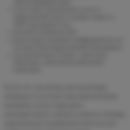
сайтах верификаторах;
отсутствие сомнительных услуг и
предложений купить лучшие ставки со
100% проходимостью;
высокий показатель ROI;
допустимые значения коэффициентов и их
соответствие предложениям букмекеров;
положительные отзывы о прогнозах
аналитика, написанные реальными
клиентами.
После того, как авторы прогнозов будут
проверены на соответствие перечисленным
критериям, можно переходить
непосредственно к выбору успешного каппера,
предлагающего проверенные прогнозы для